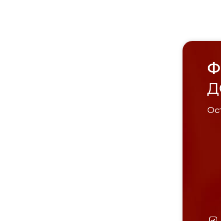
Ф
Д
Ост