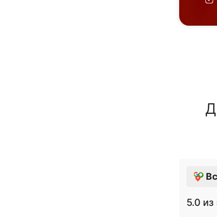
Д
Вс
5.0
из 