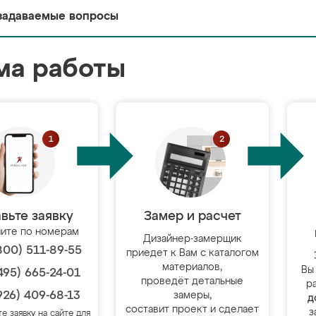
задаваемые вопросы
ма работы
вьте заявку
Замер и расчет
ите по номерам
Дизайнер-замерщик
800) 511-89-55
приедет к Вам с каталогом
материалов,
Вы
495) 665-24-01
проведёт детальные
р
926) 409-68-13
замеры,
д
составит проект и сделает
з
те заявку на сайте для