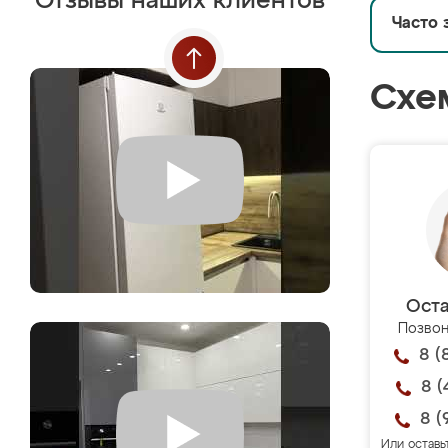
Отзывы наших клиентов
Часто 
Схе
Оста
Позвон
8 (
8 (
8 (
Или оставь