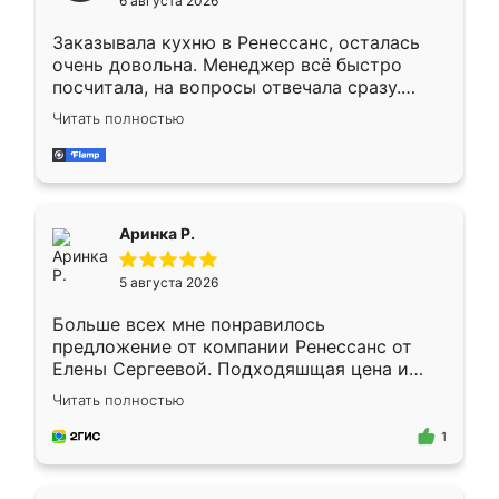
6 августа 2026
мебели буду заказывать только здесь.
Заказывала кухню в Ренессанс, осталась
очень довольна. Менеджер всё быстро
посчитала, на вопросы отвечала сразу.
Замерщик приехал в субботу, подошёл к
Читать полностью
делу со всей ответственностью. Собрали
за день, ребята работали аккуратно, даже
пыли почти не было. Качество отличное,
ящики ходят плавно, ничего не скрипит.
Всё подошло как влитое.
Аринка Р.
5 августа 2026
Больше всех мне понравилось
предложение от компании Ренессанс от
Елены Сергеевой. Подходяшщая цена и
короткие сроки изготовления. Приехавший
Читать полностью
для замера сотрудник Владислав
предложил по моему эскизу самый
1
подходящий вариант шкафа. Немного его
видоизменил, получилось даже лучше, чем