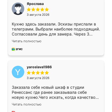
я хотела.
Ярослава
3 августа 2026
Кухню здесь заказали. Эскизы прислали в
телеграмм. Выбрали наиболее подходящий.
Согласовали день для замера. Через 3
недели кухня была уже готова. Остались
Читать полностью
довольны работой. Спасибо Ренессанс
мебель за качественную работу!
yaroslava1986
3 августа 2026
Заказала себе новый шкаф в студии
Ренессанс где ранее заказывала себе
новую кухню.Чего искать, когда качеством
вполне довольна. Служит кухня уже почти
Читать полностью
два года, нареканий нет.