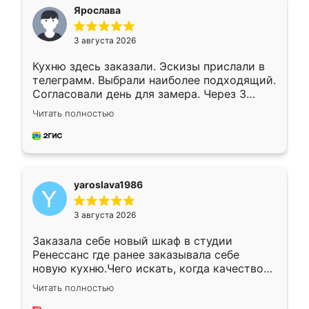
я хотела.
Ярослава
3 августа 2026
Кухню здесь заказали. Эскизы прислали в
телеграмм. Выбрали наиболее подходящий.
Согласовали день для замера. Через 3
недели кухня была уже готова. Остались
Читать полностью
довольны работой. Спасибо Ренессанс
мебель за качественную работу!
yaroslava1986
3 августа 2026
Заказала себе новый шкаф в студии
Ренессанс где ранее заказывала себе
новую кухню.Чего искать, когда качеством
вполне довольна. Служит кухня уже почти
Читать полностью
два года, нареканий нет.