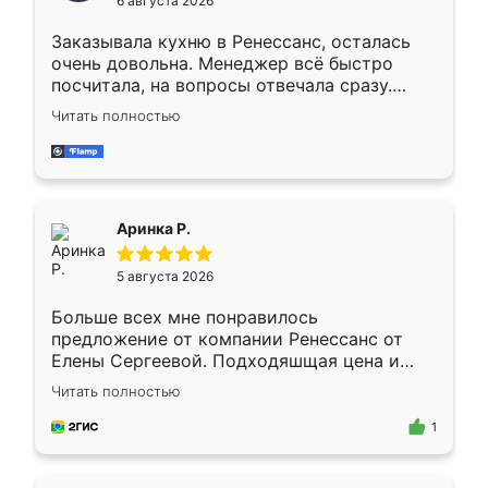
6 августа 2026
мебели буду заказывать только здесь.
Заказывала кухню в Ренессанс, осталась
очень довольна. Менеджер всё быстро
посчитала, на вопросы отвечала сразу.
Замерщик приехал в субботу, подошёл к
Читать полностью
делу со всей ответственностью. Собрали
за день, ребята работали аккуратно, даже
пыли почти не было. Качество отличное,
ящики ходят плавно, ничего не скрипит.
Всё подошло как влитое.
Аринка Р.
5 августа 2026
Больше всех мне понравилось
предложение от компании Ренессанс от
Елены Сергеевой. Подходяшщая цена и
короткие сроки изготовления. Приехавший
Читать полностью
для замера сотрудник Владислав
предложил по моему эскизу самый
1
подходящий вариант шкафа. Немного его
видоизменил, получилось даже лучше, чем