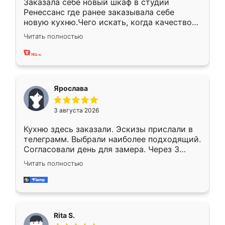
Заказала себе новый шкаф в студии
Ренессанс где ранее заказывала себе
новую кухню.Чего искать, когда качеством
вполне довольна. Служит кухня уже почти
Читать полностью
два года, нареканий нет.
Ярослава
3 августа 2026
Кухню здесь заказали. Эскизы прислали в
телеграмм. Выбрали наиболее подходящий.
Согласовали день для замера. Через 3
недели кухня была уже готова. Остались
Читать полностью
довольны работой. Спасибо Ренессанс
мебель за качественную работу!
Rita S.