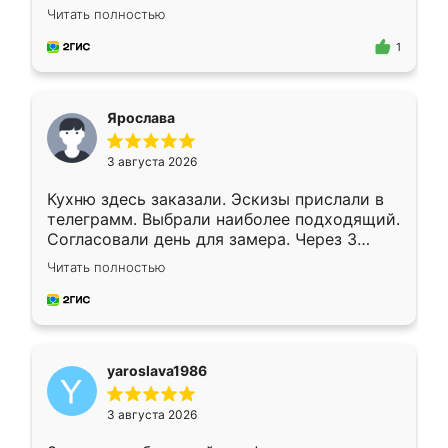
короткие сроки изготовления. Приехавший
Читать полностью
для замера сотрудник Владислав
предложил по моему эскизу самый
1
подходящий вариант шкафа. Немного его
видоизменил, получилось даже лучше, чем
я хотела.
Ярослава
3 августа 2026
Кухню здесь заказали. Эскизы прислали в
телеграмм. Выбрали наиболее подходящий.
Согласовали день для замера. Через 3
недели кухня была уже готова. Остались
Читать полностью
довольны работой. Спасибо Ренессанс
мебель за качественную работу!
yaroslava1986
3 августа 2026