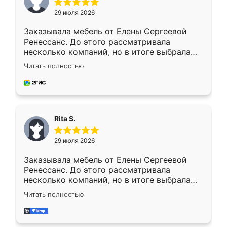
29 июля 2026
Заказывала мебель от Елены Сергеевой
Ренессанс. До этого рассматривала
несколько компаний, но в итоге выбрала
эту. Сначала обговорили условия, потом
Читать полностью
приехал замерщик, всё спокойно объяснил
и снял размеры. Изготовили в срок, с
доставкой тоже никаких проблем не
возникло. Сборку выполнили аккуратно,
мебель сразу встала на свое место без
Rita S.
каких-либо доработок. Качеством осталась
довольна, все выглядит так, как и ожидала.
29 июля 2026
Заказывала мебель от Елены Сергеевой
Ренессанс. До этого рассматривала
несколько компаний, но в итоге выбрала
эту. Сначала обговорили условия, потом
Читать полностью
приехал замерщик, всё спокойно объяснил
и снял размеры. Изготовили в срок, с
доставкой тоже никаких проблем не