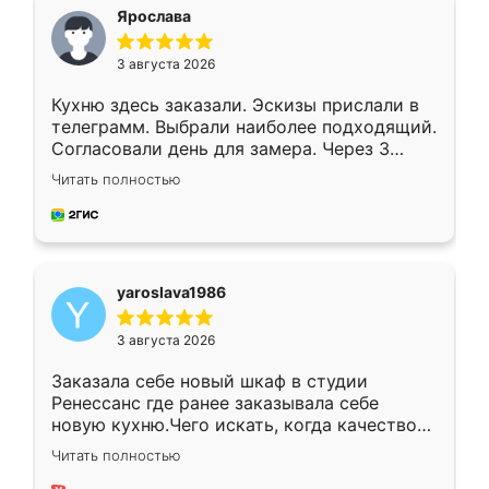
я хотела.
Ярослава
3 августа 2026
Кухню здесь заказали. Эскизы прислали в
телеграмм. Выбрали наиболее подходящий.
Согласовали день для замера. Через 3
недели кухня была уже готова. Остались
Читать полностью
довольны работой. Спасибо Ренессанс
мебель за качественную работу!
yaroslava1986
3 августа 2026
Заказала себе новый шкаф в студии
Ренессанс где ранее заказывала себе
новую кухню.Чего искать, когда качеством
вполне довольна. Служит кухня уже почти
Читать полностью
два года, нареканий нет.