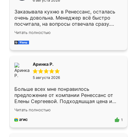
6 августа 2026
мебели буду заказывать только здесь.
Заказывала кухню в Ренессанс, осталась
очень довольна. Менеджер всё быстро
посчитала, на вопросы отвечала сразу.
Замерщик приехал в субботу, подошёл к
Читать полностью
делу со всей ответственностью. Собрали
за день, ребята работали аккуратно, даже
пыли почти не было. Качество отличное,
ящики ходят плавно, ничего не скрипит.
Всё подошло как влитое.
Аринка Р.
5 августа 2026
Больше всех мне понравилось
предложение от компании Ренессанс от
Елены Сергеевой. Подходяшщая цена и
короткие сроки изготовления. Приехавший
Читать полностью
для замера сотрудник Владислав
предложил по моему эскизу самый
1
подходящий вариант шкафа. Немного его
видоизменил, получилось даже лучше, чем