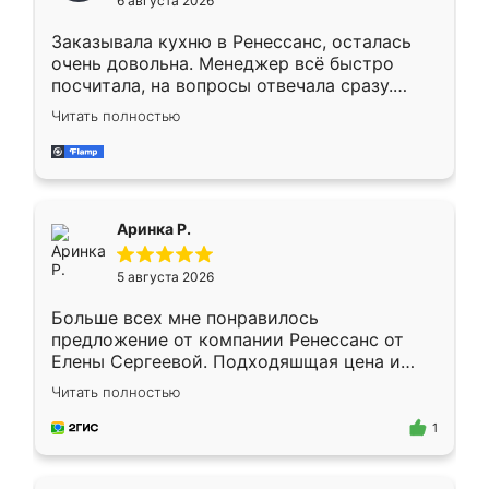
6 августа 2026
мебели буду заказывать только здесь.
Заказывала кухню в Ренессанс, осталась
очень довольна. Менеджер всё быстро
посчитала, на вопросы отвечала сразу.
Замерщик приехал в субботу, подошёл к
Читать полностью
делу со всей ответственностью. Собрали
за день, ребята работали аккуратно, даже
пыли почти не было. Качество отличное,
ящики ходят плавно, ничего не скрипит.
Всё подошло как влитое.
Аринка Р.
5 августа 2026
Больше всех мне понравилось
предложение от компании Ренессанс от
Елены Сергеевой. Подходяшщая цена и
короткие сроки изготовления. Приехавший
Читать полностью
для замера сотрудник Владислав
предложил по моему эскизу самый
1
подходящий вариант шкафа. Немного его
видоизменил, получилось даже лучше, чем