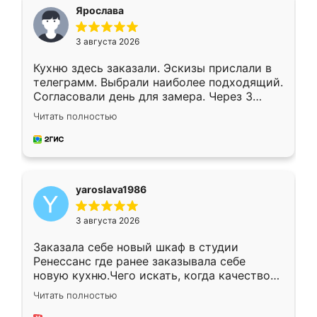
я хотела.
Ярослава
3 августа 2026
Кухню здесь заказали. Эскизы прислали в
телеграмм. Выбрали наиболее подходящий.
Согласовали день для замера. Через 3
недели кухня была уже готова. Остались
Читать полностью
довольны работой. Спасибо Ренессанс
мебель за качественную работу!
yaroslava1986
3 августа 2026
Заказала себе новый шкаф в студии
Ренессанс где ранее заказывала себе
новую кухню.Чего искать, когда качеством
вполне довольна. Служит кухня уже почти
Читать полностью
два года, нареканий нет.