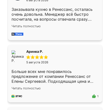
6 августа 2026
мебели буду заказывать только здесь.
Заказывала кухню в Ренессанс, осталась
очень довольна. Менеджер всё быстро
посчитала, на вопросы отвечала сразу.
Замерщик приехал в субботу, подошёл к
Читать полностью
делу со всей ответственностью. Собрали
за день, ребята работали аккуратно, даже
пыли почти не было. Качество отличное,
ящики ходят плавно, ничего не скрипит.
Всё подошло как влитое.
Аринка Р.
5 августа 2026
Больше всех мне понравилось
предложение от компании Ренессанс от
Елены Сергеевой. Подходяшщая цена и
короткие сроки изготовления. Приехавший
Читать полностью
для замера сотрудник Владислав
предложил по моему эскизу самый
1
подходящий вариант шкафа. Немного его
видоизменил, получилось даже лучше, чем