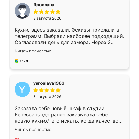
я хотела.
Ярослава
3 августа 2026
Кухню здесь заказали. Эскизы прислали в
телеграмм. Выбрали наиболее подходящий.
Согласовали день для замера. Через 3
недели кухня была уже готова. Остались
Читать полностью
довольны работой. Спасибо Ренессанс
мебель за качественную работу!
yaroslava1986
3 августа 2026
Заказала себе новый шкаф в студии
Ренессанс где ранее заказывала себе
новую кухню.Чего искать, когда качеством
вполне довольна. Служит кухня уже почти
Читать полностью
два года, нареканий нет.