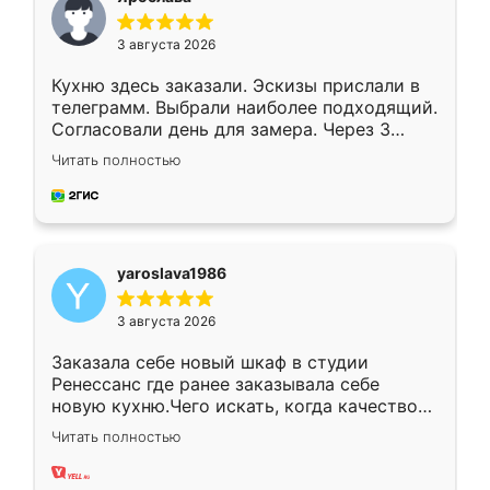
3 августа 2026
Кухню здесь заказали. Эскизы прислали в
телеграмм. Выбрали наиболее подходящий.
Согласовали день для замера. Через 3
недели кухня была уже готова. Остались
Читать полностью
довольны работой. Спасибо Ренессанс
мебель за качественную работу!
yaroslava1986
3 августа 2026
Заказала себе новый шкаф в студии
Ренессанс где ранее заказывала себе
новую кухню.Чего искать, когда качеством
вполне довольна. Служит кухня уже почти
Читать полностью
два года, нареканий нет.