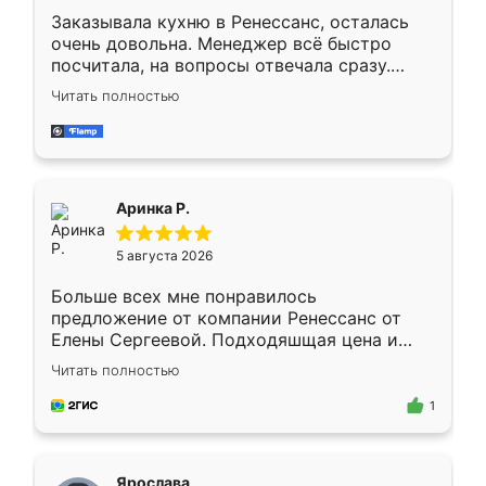
Заказывала кухню в Ренессанс, осталась
очень довольна. Менеджер всё быстро
посчитала, на вопросы отвечала сразу.
Замерщик приехал в субботу, подошёл к
Читать полностью
делу со всей ответственностью. Собрали
за день, ребята работали аккуратно, даже
пыли почти не было. Качество отличное,
ящики ходят плавно, ничего не скрипит.
Всё подошло как влитое.
Аринка Р.
5 августа 2026
Больше всех мне понравилось
предложение от компании Ренессанс от
Елены Сергеевой. Подходяшщая цена и
короткие сроки изготовления. Приехавший
Читать полностью
для замера сотрудник Владислав
предложил по моему эскизу самый
1
подходящий вариант шкафа. Немного его
видоизменил, получилось даже лучше, чем
я хотела.
Ярослава