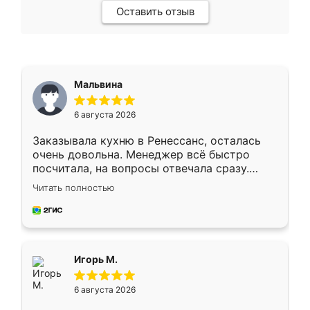
Оставить отзыв
Мальвина
6 августа 2026
Заказывала кухню в Ренессанс, осталась
очень довольна. Менеджер всё быстро
посчитала, на вопросы отвечала сразу.
Замерщик приехал в субботу, подошёл к
Читать полностью
делу со всей ответственностью. Собрали
за день, ребята работали аккуратно, даже
пыли почти не было. Качество отличное,
ящики ходят плавно, ничего не скрипит.
Всё подошло как влитое.
Игорь М.
6 августа 2026