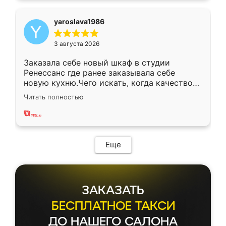
yaroslava1986
3 августа 2026
Заказала себе новый шкаф в студии
Ренессанс где ранее заказывала себе
новую кухню.Чего искать, когда качеством
вполне довольна. Служит кухня уже почти
Читать полностью
два года, нареканий нет.
Еще
ЗАКАЗАТЬ
БЕСПЛАТНОЕ ТАКСИ
ДО НАШЕГО САЛОНА