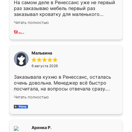
На самом деле в Ренессанс уже не первый
раз заказываю мебель первый раз
заказывал кроватку для маленького
ребёнка при его рождении ,во второй раз
Читать полностью
заказал шкаф-купе. По качеству очень
хорошее сборка достаточно быстрая,
также адекватные цены. До этого
сравнивал с разными конкурентами в этом
сегменте ,выбор у конкурентов куда
Мальвина
меньше, здесь же он более разнообразный.
Мне нравится ,если что-то потребуется из
6 августа 2026
мебели буду заказывать только здесь.
Заказывала кухню в Ренессанс, осталась
очень довольна. Менеджер всё быстро
посчитала, на вопросы отвечала сразу.
Замерщик приехал в субботу, подошёл к
Читать полностью
делу со всей ответственностью. Собрали
за день, ребята работали аккуратно, даже
пыли почти не было. Качество отличное,
ящики ходят плавно, ничего не скрипит.
Всё подошло как влитое.
Аринка Р.