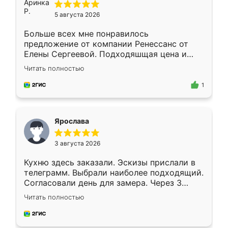
5 августа 2026
Больше всех мне понравилось
предложение от компании Ренессанс от
Елены Сергеевой. Подходяшщая цена и
короткие сроки изготовления. Приехавший
Читать полностью
для замера сотрудник Владислав
предложил по моему эскизу самый
1
подходящий вариант шкафа. Немного его
видоизменил, получилось даже лучше, чем
я хотела.
Ярослава
3 августа 2026
Кухню здесь заказали. Эскизы прислали в
телеграмм. Выбрали наиболее подходящий.
Согласовали день для замера. Через 3
недели кухня была уже готова. Остались
Читать полностью
довольны работой. Спасибо Ренессанс
мебель за качественную работу!