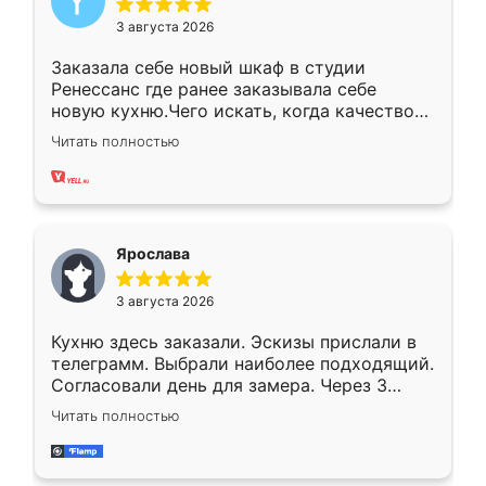
3 августа 2026
Заказала себе новый шкаф в студии
Ренессанс где ранее заказывала себе
новую кухню.Чего искать, когда качеством
вполне довольна. Служит кухня уже почти
Читать полностью
два года, нареканий нет.
Ярослава
3 августа 2026
Кухню здесь заказали. Эскизы прислали в
телеграмм. Выбрали наиболее подходящий.
Согласовали день для замера. Через 3
недели кухня была уже готова. Остались
Читать полностью
довольны работой. Спасибо Ренессанс
мебель за качественную работу!