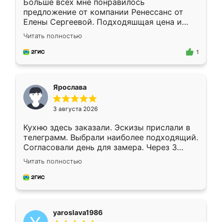
Больше всех мне понравилось
предложение от компании Ренессанс от
Елены Сергеевой. Подходяшщая цена и
короткие сроки изготовления. Приехавший
Читать полностью
для замера сотрудник Владислав
предложил по моему эскизу самый
1
подходящий вариант шкафа. Немного его
видоизменил, получилось даже лучше, чем
я хотела.
Ярослава
3 августа 2026
Кухню здесь заказали. Эскизы прислали в
телеграмм. Выбрали наиболее подходящий.
Согласовали день для замера. Через 3
недели кухня была уже готова. Остались
Читать полностью
довольны работой. Спасибо Ренессанс
мебель за качественную работу!
yaroslava1986