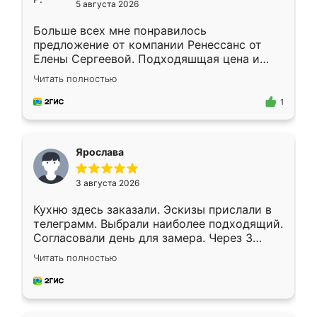
5 августа 2026
Больше всех мне понравилось
предложение от компании Ренессанс от
Елены Сергеевой. Подходяшщая цена и
короткие сроки изготовления. Приехавший
Читать полностью
для замера сотрудник Владислав
предложил по моему эскизу самый
1
подходящий вариант шкафа. Немного его
видоизменил, получилось даже лучше, чем
я хотела.
Ярослава
3 августа 2026
Кухню здесь заказали. Эскизы прислали в
телеграмм. Выбрали наиболее подходящий.
Согласовали день для замера. Через 3
недели кухня была уже готова. Остались
Читать полностью
довольны работой. Спасибо Ренессанс
мебель за качественную работу!