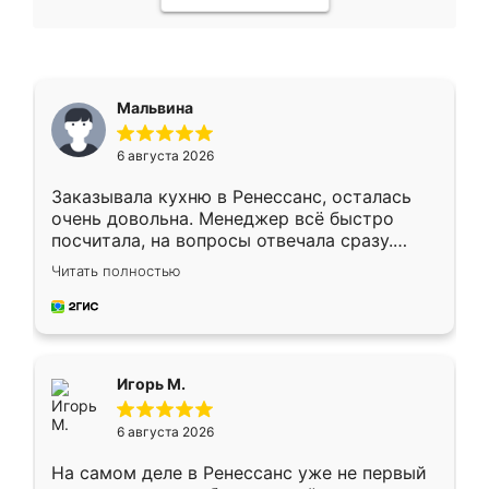
Мальвина
6 августа 2026
Заказывала кухню в Ренессанс, осталась
очень довольна. Менеджер всё быстро
посчитала, на вопросы отвечала сразу.
Замерщик приехал в субботу, подошёл к
Читать полностью
делу со всей ответственностью. Собрали
за день, ребята работали аккуратно, даже
пыли почти не было. Качество отличное,
ящики ходят плавно, ничего не скрипит.
Всё подошло как влитое.
Игорь М.
6 августа 2026
На самом деле в Ренессанс уже не первый