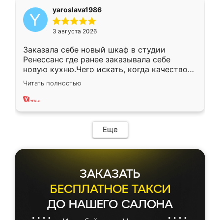
yaroslava1986
3 августа 2026
Заказала себе новый шкаф в студии
Ренессанс где ранее заказывала себе
новую кухню.Чего искать, когда качеством
вполне довольна. Служит кухня уже почти
Читать полностью
два года, нареканий нет.
Еще
ЗАКАЗАТЬ
БЕСПЛАТНОЕ ТАКСИ
ДО НАШЕГО САЛОНА