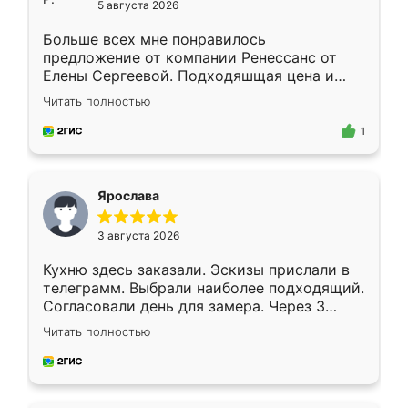
5 августа 2026
Больше всех мне понравилось
предложение от компании Ренессанс от
Елены Сергеевой. Подходяшщая цена и
короткие сроки изготовления. Приехавший
Читать полностью
для замера сотрудник Владислав
предложил по моему эскизу самый
1
подходящий вариант шкафа. Немного его
видоизменил, получилось даже лучше, чем
я хотела.
Ярослава
3 августа 2026
Кухню здесь заказали. Эскизы прислали в
телеграмм. Выбрали наиболее подходящий.
Согласовали день для замера. Через 3
недели кухня была уже готова. Остались
Читать полностью
довольны работой. Спасибо Ренессанс
мебель за качественную работу!