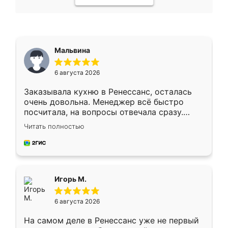
Мальвина
6 августа 2026
Заказывала кухню в Ренессанс, осталась
очень довольна. Менеджер всё быстро
посчитала, на вопросы отвечала сразу.
Замерщик приехал в субботу, подошёл к
Читать полностью
делу со всей ответственностью. Собрали
за день, ребята работали аккуратно, даже
пыли почти не было. Качество отличное,
ящики ходят плавно, ничего не скрипит.
Всё подошло как влитое.
Игорь М.
6 августа 2026
На самом деле в Ренессанс уже не первый