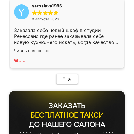
yaroslava1986
3 августа 2026
Заказала себе новый шкаф в студии
Ренессанс где ранее заказывала себе
новую кухню.Чего искать, когда качеством
вполне довольна. Служит кухня уже почти
Читать полностью
два года, нареканий нет.
Еще
ЗАКАЗАТЬ
БЕСПЛАТНОЕ ТАКСИ
ДО НАШЕГО САЛОНА