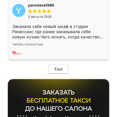
yaroslava1986
3 августа 2026
Заказала себе новый шкаф в студии
Ренессанс где ранее заказывала себе
новую кухню.Чего искать, когда качеством
вполне довольна. Служит кухня уже почти
Читать полностью
два года, нареканий нет.
Еще
ЗАКАЗАТЬ
БЕСПЛАТНОЕ ТАКСИ
ДО НАШЕГО САЛОНА