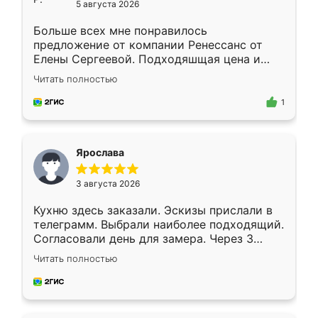
5 августа 2026
Больше всех мне понравилось
предложение от компании Ренессанс от
Елены Сергеевой. Подходяшщая цена и
короткие сроки изготовления. Приехавший
Читать полностью
для замера сотрудник Владислав
предложил по моему эскизу самый
1
подходящий вариант шкафа. Немного его
видоизменил, получилось даже лучше, чем
я хотела.
Ярослава
3 августа 2026
Кухню здесь заказали. Эскизы прислали в
телеграмм. Выбрали наиболее подходящий.
Согласовали день для замера. Через 3
недели кухня была уже готова. Остались
Читать полностью
довольны работой. Спасибо Ренессанс
мебель за качественную работу!