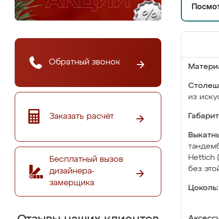
Посмот
Обратный звонок
Матери
Столеш
из иску
Заказать расчёт
Габарит
Выкатны
тандемб
Hettich
Бесплатный вызов
без это
дизайнера-
замерщика
Цоколь:
Аксесс