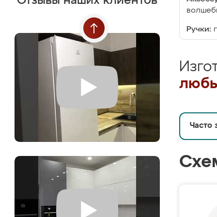
Отзывы наших клиентов
волшебн
Ручки:
Изго
любы
Часто 
Схе