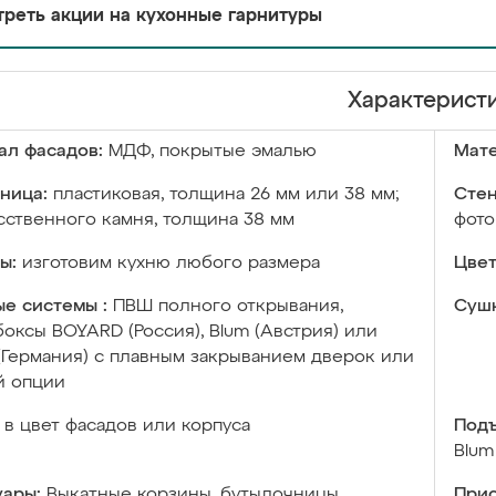
реть акции на кухонные гарнитуры
Характерист
ал фасадов:
МДФ, покрытые эмалью
Мате
ница:
пластиковая, толщина 26 мм или 38 мм;
Стен
сственного камня, толщина 38 мм
фото
ы:
изготовим кухню любого размера
Цвет
е системы :
ПВШ полного открывания,
Сушк
оксы BOYARD (Россия), Blum (Австрия) или
 (Германия) с плавным закрыванием дверок или
й опции
в цвет фасадов или корпуса
Подъ
Blum
уары:
Выкатные корзины, бутылочницы,
Прис