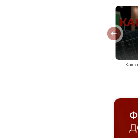
Как 
Ф
Д