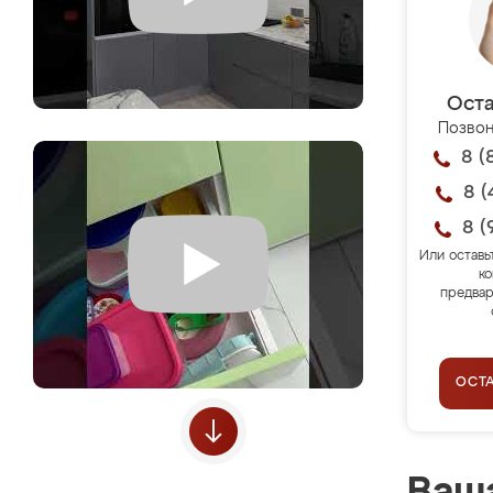
Оста
Позвон
8 (
8 (
8 (
Или оставь
ко
предвар
ОСТ