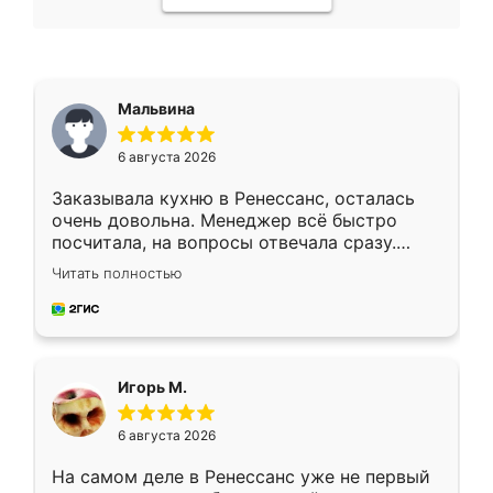
Мальвина
6 августа 2026
Заказывала кухню в Ренессанс, осталась
очень довольна. Менеджер всё быстро
посчитала, на вопросы отвечала сразу.
Замерщик приехал в субботу, подошёл к
Читать полностью
делу со всей ответственностью. Собрали
за день, ребята работали аккуратно, даже
пыли почти не было. Качество отличное,
ящики ходят плавно, ничего не скрипит.
Всё подошло как влитое.
Игорь М.
6 августа 2026
На самом деле в Ренессанс уже не первый