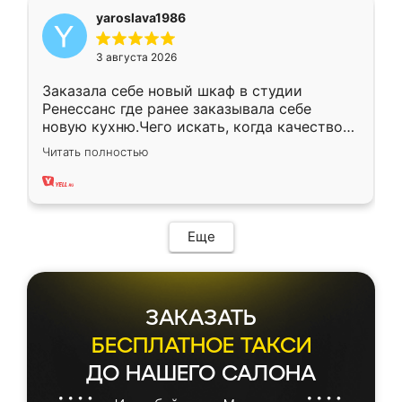
yaroslava1986
3 августа 2026
Заказала себе новый шкаф в студии
Ренессанс где ранее заказывала себе
новую кухню.Чего искать, когда качеством
вполне довольна. Служит кухня уже почти
Читать полностью
два года, нареканий нет.
Еще
ЗАКАЗАТЬ
БЕСПЛАТНОЕ ТАКСИ
ДО НАШЕГО САЛОНА