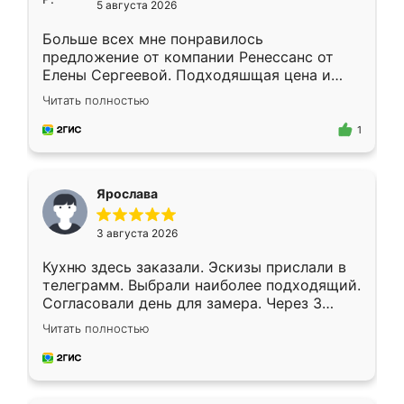
5 августа 2026
Больше всех мне понравилось
предложение от компании Ренессанс от
Елены Сергеевой. Подходяшщая цена и
короткие сроки изготовления. Приехавший
Читать полностью
для замера сотрудник Владислав
предложил по моему эскизу самый
1
подходящий вариант шкафа. Немного его
видоизменил, получилось даже лучше, чем
я хотела.
Ярослава
3 августа 2026
Кухню здесь заказали. Эскизы прислали в
телеграмм. Выбрали наиболее подходящий.
Согласовали день для замера. Через 3
недели кухня была уже готова. Остались
Читать полностью
довольны работой. Спасибо Ренессанс
мебель за качественную работу!