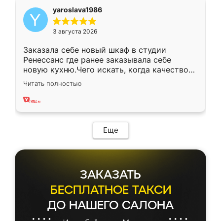
yaroslava1986
3 августа 2026
Заказала себе новый шкаф в студии
Ренессанс где ранее заказывала себе
новую кухню.Чего искать, когда качеством
вполне довольна. Служит кухня уже почти
Читать полностью
два года, нареканий нет.
Еще
ЗАКАЗАТЬ
БЕСПЛАТНОЕ ТАКСИ
ДО НАШЕГО САЛОНА