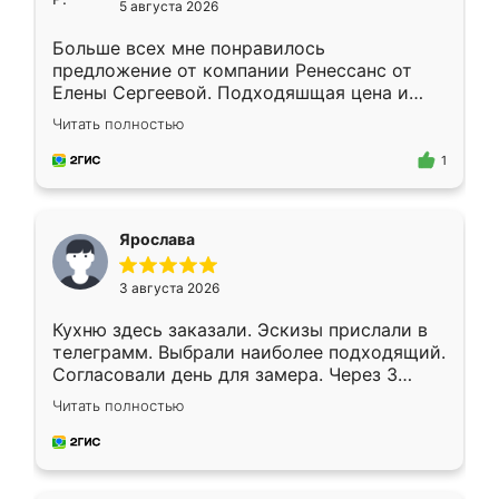
5 августа 2026
Больше всех мне понравилось
предложение от компании Ренессанс от
Елены Сергеевой. Подходяшщая цена и
короткие сроки изготовления. Приехавший
Читать полностью
для замера сотрудник Владислав
предложил по моему эскизу самый
1
подходящий вариант шкафа. Немного его
видоизменил, получилось даже лучше, чем
я хотела.
Ярослава
3 августа 2026
Кухню здесь заказали. Эскизы прислали в
телеграмм. Выбрали наиболее подходящий.
Согласовали день для замера. Через 3
недели кухня была уже готова. Остались
Читать полностью
довольны работой. Спасибо Ренессанс
мебель за качественную работу!