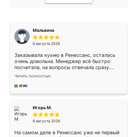
Мальвина
6 августа 2026
Заказывала кухню в Ренессанс, осталась
очень довольна. Менеджер всё быстро
посчитала, на вопросы отвечала сразу.
Замерщик приехал в субботу, подошёл к
Читать полностью
делу со всей ответственностью. Собрали
за день, ребята работали аккуратно, даже
пыли почти не было. Качество отличное,
ящики ходят плавно, ничего не скрипит.
Всё подошло как влитое.
Игорь М.
6 августа 2026
На самом деле в Ренессанс уже не первый