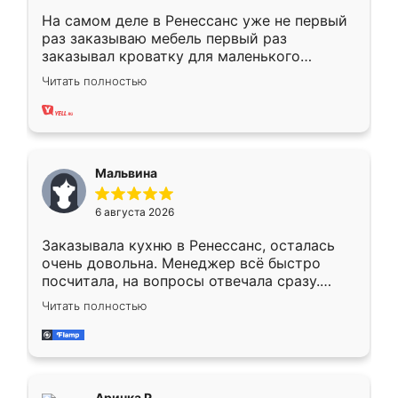
На самом деле в Ренессанс уже не первый
раз заказываю мебель первый раз
заказывал кроватку для маленького
ребёнка при его рождении ,во второй раз
Читать полностью
заказал шкаф-купе. По качеству очень
хорошее сборка достаточно быстрая,
также адекватные цены. До этого
сравнивал с разными конкурентами в этом
сегменте ,выбор у конкурентов куда
Мальвина
меньше, здесь же он более разнообразный.
Мне нравится ,если что-то потребуется из
6 августа 2026
мебели буду заказывать только здесь.
Заказывала кухню в Ренессанс, осталась
очень довольна. Менеджер всё быстро
посчитала, на вопросы отвечала сразу.
Замерщик приехал в субботу, подошёл к
Читать полностью
делу со всей ответственностью. Собрали
за день, ребята работали аккуратно, даже
пыли почти не было. Качество отличное,
ящики ходят плавно, ничего не скрипит.
Всё подошло как влитое.
Аринка Р.