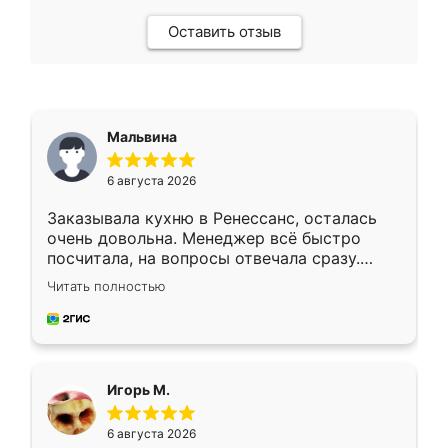
Оставить отзыв
Мальвина
6 августа 2026
Заказывала кухню в Ренессанс, осталась
очень довольна. Менеджер всё быстро
посчитала, на вопросы отвечала сразу.
Замерщик приехал в субботу, подошёл к
Читать полностью
делу со всей ответственностью. Собрали
за день, ребята работали аккуратно, даже
пыли почти не было. Качество отличное,
ящики ходят плавно, ничего не скрипит.
Всё подошло как влитое.
Игорь М.
6 августа 2026