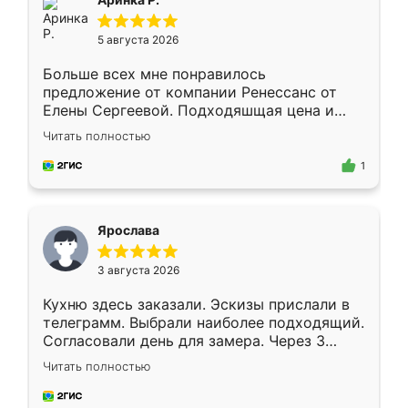
5 августа 2026
Больше всех мне понравилось
предложение от компании Ренессанс от
Елены Сергеевой. Подходяшщая цена и
короткие сроки изготовления. Приехавший
Читать полностью
для замера сотрудник Владислав
предложил по моему эскизу самый
1
подходящий вариант шкафа. Немного его
видоизменил, получилось даже лучше, чем
я хотела.
Ярослава
3 августа 2026
Кухню здесь заказали. Эскизы прислали в
телеграмм. Выбрали наиболее подходящий.
Согласовали день для замера. Через 3
недели кухня была уже готова. Остались
Читать полностью
довольны работой. Спасибо Ренессанс
мебель за качественную работу!