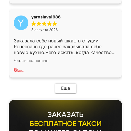
yaroslava1986
3 августа 2026
Заказала себе новый шкаф в студии
Ренессанс где ранее заказывала себе
новую кухню.Чего искать, когда качеством
вполне довольна. Служит кухня уже почти
Читать полностью
два года, нареканий нет.
Еще
ЗАКАЗАТЬ
БЕСПЛАТНОЕ ТАКСИ