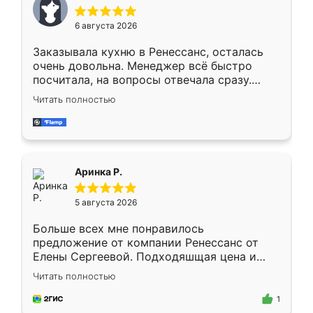
меньше, здесь же он более разнообразный.
Мне нравится ,если что-то потребуется из
6 августа 2026
мебели буду заказывать только здесь.
Заказывала кухню в Ренессанс, осталась
очень довольна. Менеджер всё быстро
посчитала, на вопросы отвечала сразу.
Замерщик приехал в субботу, подошёл к
Читать полностью
делу со всей ответственностью. Собрали
за день, ребята работали аккуратно, даже
пыли почти не было. Качество отличное,
ящики ходят плавно, ничего не скрипит.
Всё подошло как влитое.
Аринка Р.
5 августа 2026
Больше всех мне понравилось
предложение от компании Ренессанс от
Елены Сергеевой. Подходяшщая цена и
короткие сроки изготовления. Приехавший
Читать полностью
для замера сотрудник Владислав
предложил по моему эскизу самый
1
подходящий вариант шкафа. Немного его