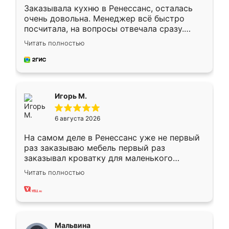
Заказывала кухню в Ренессанс, осталась
очень довольна. Менеджер всё быстро
посчитала, на вопросы отвечала сразу.
Замерщик приехал в субботу, подошёл к
Читать полностью
делу со всей ответственностью. Собрали
за день, ребята работали аккуратно, даже
пыли почти не было. Качество отличное,
ящики ходят плавно, ничего не скрипит.
Всё подошло как влитое.
Игорь М.
6 августа 2026
На самом деле в Ренессанс уже не первый
раз заказываю мебель первый раз
заказывал кроватку для маленького
ребёнка при его рождении ,во второй раз
Читать полностью
заказал шкаф-купе. По качеству очень
хорошее сборка достаточно быстрая,
также адекватные цены. До этого
сравнивал с разными конкурентами в этом
сегменте ,выбор у конкурентов куда
Мальвина