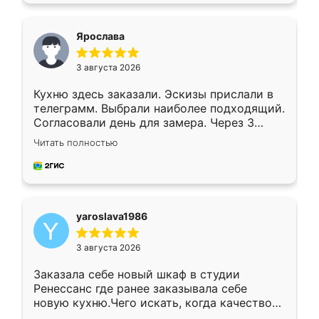
видоизменил, получилось даже лучше, чем
я хотела.
Ярослава
3 августа 2026
Кухню здесь заказали. Эскизы прислали в
телеграмм. Выбрали наиболее подходящий.
Согласовали день для замера. Через 3
недели кухня была уже готова. Остались
Читать полностью
довольны работой. Спасибо Ренессанс
мебель за качественную работу!
yaroslava1986
3 августа 2026
Заказала себе новый шкаф в студии
Ренессанс где ранее заказывала себе
новую кухню.Чего искать, когда качеством
вполне довольна. Служит кухня уже почти