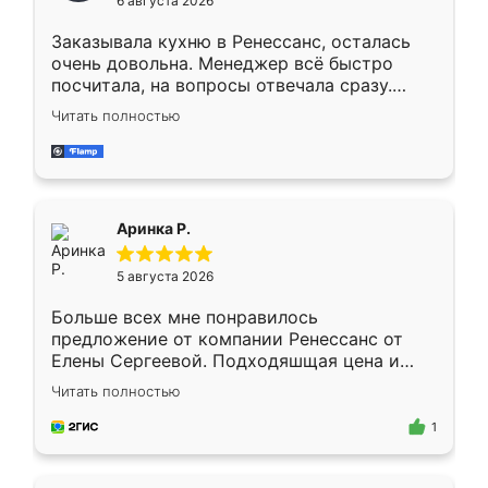
6 августа 2026
мебели буду заказывать только здесь.
Заказывала кухню в Ренессанс, осталась
очень довольна. Менеджер всё быстро
посчитала, на вопросы отвечала сразу.
Замерщик приехал в субботу, подошёл к
Читать полностью
делу со всей ответственностью. Собрали
за день, ребята работали аккуратно, даже
пыли почти не было. Качество отличное,
ящики ходят плавно, ничего не скрипит.
Всё подошло как влитое.
Аринка Р.
5 августа 2026
Больше всех мне понравилось
предложение от компании Ренессанс от
Елены Сергеевой. Подходяшщая цена и
короткие сроки изготовления. Приехавший
Читать полностью
для замера сотрудник Владислав
предложил по моему эскизу самый
1
подходящий вариант шкафа. Немного его
видоизменил, получилось даже лучше, чем