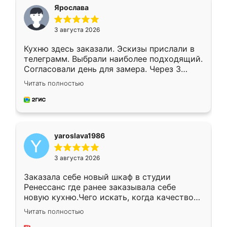
я хотела.
Ярослава
3 августа 2026
Кухню здесь заказали. Эскизы прислали в
телеграмм. Выбрали наиболее подходящий.
Согласовали день для замера. Через 3
недели кухня была уже готова. Остались
Читать полностью
довольны работой. Спасибо Ренессанс
мебель за качественную работу!
yaroslava1986
3 августа 2026
Заказала себе новый шкаф в студии
Ренессанс где ранее заказывала себе
новую кухню.Чего искать, когда качеством
вполне довольна. Служит кухня уже почти
Читать полностью
два года, нареканий нет.