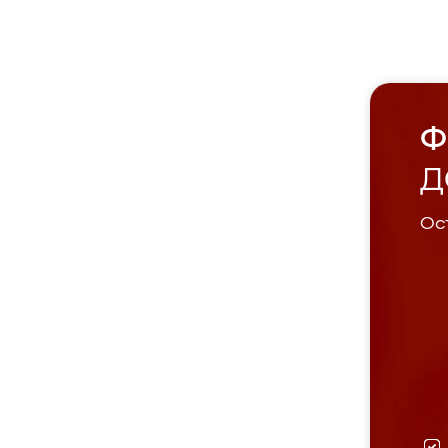
Ф
Д
Ост