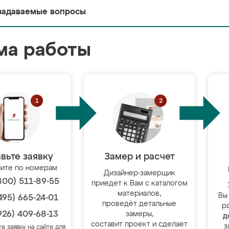
задаваемые вопросы
ма работы
вьте заявку
Замер и расчет
ите по номерам
Дизайнер-замерщик
800) 511-89-55
приедет к Вам с каталогом
материалов,
Вы
495) 665-24-01
проведёт детальные
р
926) 409-68-13
замеры,
д
составит проект и сделает
з
те заявку на сайте для