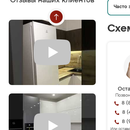
Отзывы наших клиентов
Часто 
Схе
Оста
Позвон
8 (
8 (
8 (
Или оставь