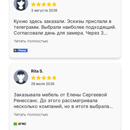
3 августа 2026
Кухню здесь заказали. Эскизы прислали в
телеграмм. Выбрали наиболее подходящий.
Согласовали день для замера. Через 3
недели кухня была уже готова. Остались
Читать полностью
довольны работой. Спасибо Ренессанс
мебель за качественную работу!
Rita S.
29 июля 2026
Заказывала мебель от Елены Сергеевой
Ренессанс. До этого рассматривала
несколько компаний, но в итоге выбрала
эту. Сначала обговорили условия, потом
Читать полностью
приехал замерщик, всё спокойно объяснил
и снял размеры. Изготовили в срок, с
доставкой тоже никаких проблем не