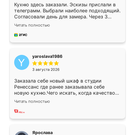
Кухню здесь заказали. Эскизы прислали в
телеграмм. Выбрали наиболее подходящий.
Согласовали день для замера. Через 3
недели кухня была уже готова. Остались
Читать полностью
довольны работой. Спасибо Ренессанс
мебель за качественную работу!
yaroslava1986
3 августа 2026
Заказала себе новый шкаф в студии
Ренессанс где ранее заказывала себе
новую кухню.Чего искать, когда качеством
вполне довольна. Служит кухня уже почти
Читать полностью
два года, нареканий нет.
Ярослава