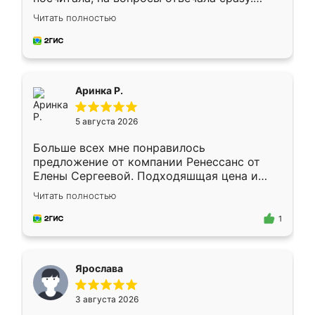
Замерщик приехал в субботу, подошёл к
Читать полностью
делу со всей ответственностью. Собрали
за день, ребята работали аккуратно, даже
пыли почти не было. Качество отличное,
ящики ходят плавно, ничего не скрипит.
Всё подошло как влитое.
Аринка Р.
5 августа 2026
Больше всех мне понравилось
предложение от компании Ренессанс от
Елены Сергеевой. Подходяшщая цена и
короткие сроки изготовления. Приехавший
Читать полностью
для замера сотрудник Владислав
предложил по моему эскизу самый
1
подходящий вариант шкафа. Немного его
видоизменил, получилось даже лучше, чем
я хотела.
Ярослава
3 августа 2026