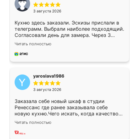
3 августа 2026
Кухню здесь заказали. Эскизы прислали в
телеграмм. Выбрали наиболее подходящий.
Согласовали день для замера. Через 3
недели кухня была уже готова. Остались
Читать полностью
довольны работой. Спасибо Ренессанс
мебель за качественную работу!
yaroslava1986
3 августа 2026
Заказала себе новый шкаф в студии
Ренессанс где ранее заказывала себе
новую кухню.Чего искать, когда качеством
вполне довольна. Служит кухня уже почти
Читать полностью
два года, нареканий нет.