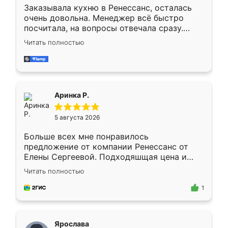
Заказывала кухню в Ренессанс, осталась
очень довольна. Менеджер всё быстро
посчитала, на вопросы отвечала сразу.
Замерщик приехал в субботу, подошёл к
Читать полностью
делу со всей ответственностью. Собрали
за день, ребята работали аккуратно, даже
пыли почти не было. Качество отличное,
ящики ходят плавно, ничего не скрипит.
Всё подошло как влитое.
Аринка Р.
5 августа 2026
Больше всех мне понравилось
предложение от компании Ренессанс от
Елены Сергеевой. Подходяшщая цена и
короткие сроки изготовления. Приехавший
Читать полностью
для замера сотрудник Владислав
предложил по моему эскизу самый
1
подходящий вариант шкафа. Немного его
видоизменил, получилось даже лучше, чем
я хотела.
Ярослава