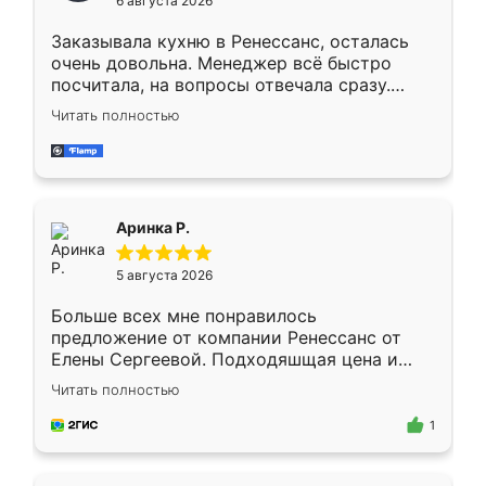
6 августа 2026
мебели буду заказывать только здесь.
Заказывала кухню в Ренессанс, осталась
очень довольна. Менеджер всё быстро
посчитала, на вопросы отвечала сразу.
Замерщик приехал в субботу, подошёл к
Читать полностью
делу со всей ответственностью. Собрали
за день, ребята работали аккуратно, даже
пыли почти не было. Качество отличное,
ящики ходят плавно, ничего не скрипит.
Всё подошло как влитое.
Аринка Р.
5 августа 2026
Больше всех мне понравилось
предложение от компании Ренессанс от
Елены Сергеевой. Подходяшщая цена и
короткие сроки изготовления. Приехавший
Читать полностью
для замера сотрудник Владислав
предложил по моему эскизу самый
1
подходящий вариант шкафа. Немного его
видоизменил, получилось даже лучше, чем