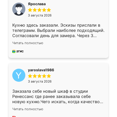
я хотела.
Ярослава
3 августа 2026
Кухню здесь заказали. Эскизы прислали в
телеграмм. Выбрали наиболее подходящий.
Согласовали день для замера. Через 3
недели кухня была уже готова. Остались
Читать полностью
довольны работой. Спасибо Ренессанс
мебель за качественную работу!
yaroslava1986
3 августа 2026
Заказала себе новый шкаф в студии
Ренессанс где ранее заказывала себе
новую кухню.Чего искать, когда качеством
вполне довольна. Служит кухня уже почти
Читать полностью
два года, нареканий нет.