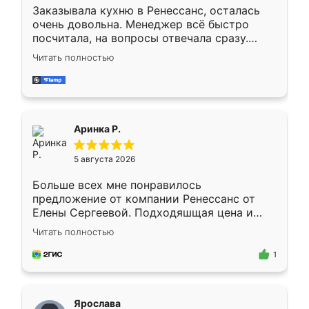
Заказывала кухню в Ренессанс, осталась
очень довольна. Менеджер всё быстро
посчитала, на вопросы отвечала сразу.
Замерщик приехал в субботу, подошёл к
Читать полностью
делу со всей ответственностью. Собрали
за день, ребята работали аккуратно, даже
пыли почти не было. Качество отличное,
ящики ходят плавно, ничего не скрипит.
Всё подошло как влитое.
Аринка Р.
5 августа 2026
Больше всех мне понравилось
предложение от компании Ренессанс от
Елены Сергеевой. Подходяшщая цена и
короткие сроки изготовления. Приехавший
Читать полностью
для замера сотрудник Владислав
предложил по моему эскизу самый
1
подходящий вариант шкафа. Немного его
видоизменил, получилось даже лучше, чем
я хотела.
Ярослава