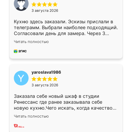
3 августа 2026
Кухню здесь заказали. Эскизы прислали в
телеграмм. Выбрали наиболее подходящий.
Согласовали день для замера. Через 3
недели кухня была уже готова. Остались
Читать полностью
довольны работой. Спасибо Ренессанс
мебель за качественную работу!
yaroslava1986
3 августа 2026
Заказала себе новый шкаф в студии
Ренессанс где ранее заказывала себе
новую кухню.Чего искать, когда качеством
вполне довольна. Служит кухня уже почти
Читать полностью
два года, нареканий нет.