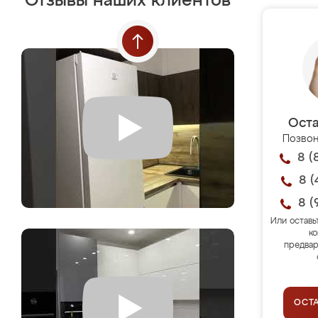
Отзывы наших клиентов
Оста
Позвон
8 (
8 (
8 (
Или оставь
ко
предвар
ОСТ