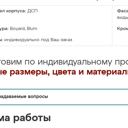
ал корпуса:
ДСП
Фаса
виды
ура:
Boyard, Blum
Кром
ы:
индивидуально под Ваш заказ
товим по индивидуальному про
е размеры, цвета и материа
задаваемые вопросы
ма работы