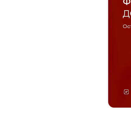
Ф
Д
Ост