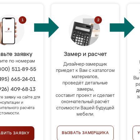
вьте заявку
Замер и расчет
ите по номерам
Дизайнер-замерщик
800) 511-89-55
приедет к Вам с каталогом
материалов,
Вы
495) 665-24-01
проведёт детальные
р
926) 409-68-13
замеры,
д
составит проект и сделает
з
те заявку на сайте для
окончательный расчёт
нсультации и
стоимости Вашей будущей
ительного расчёта
стоимости.
мебели.
ВЫЗВАТЬ ЗАМЕРЩИКА
АВИТЬ ЗАЯВКУ