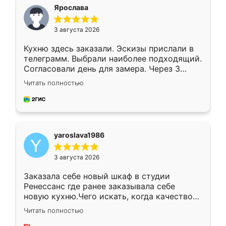
я хотела.
Ярослава
3 августа 2026
Кухню здесь заказали. Эскизы прислали в
телеграмм. Выбрали наиболее подходящий.
Согласовали день для замера. Через 3
недели кухня была уже готова. Остались
Читать полностью
довольны работой. Спасибо Ренессанс
мебель за качественную работу!
yaroslava1986
3 августа 2026
Заказала себе новый шкаф в студии
Ренессанс где ранее заказывала себе
новую кухню.Чего искать, когда качеством
вполне довольна. Служит кухня уже почти
Читать полностью
два года, нареканий нет.