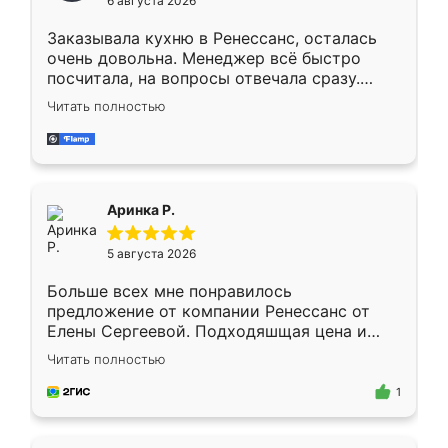
6 августа 2026
мебели буду заказывать только здесь.
Заказывала кухню в Ренессанс, осталась
очень довольна. Менеджер всё быстро
посчитала, на вопросы отвечала сразу.
Замерщик приехал в субботу, подошёл к
Читать полностью
делу со всей ответственностью. Собрали
за день, ребята работали аккуратно, даже
пыли почти не было. Качество отличное,
ящики ходят плавно, ничего не скрипит.
Всё подошло как влитое.
Аринка Р.
5 августа 2026
Больше всех мне понравилось
предложение от компании Ренессанс от
Елены Сергеевой. Подходяшщая цена и
короткие сроки изготовления. Приехавший
Читать полностью
для замера сотрудник Владислав
предложил по моему эскизу самый
1
подходящий вариант шкафа. Немного его
видоизменил, получилось даже лучше, чем