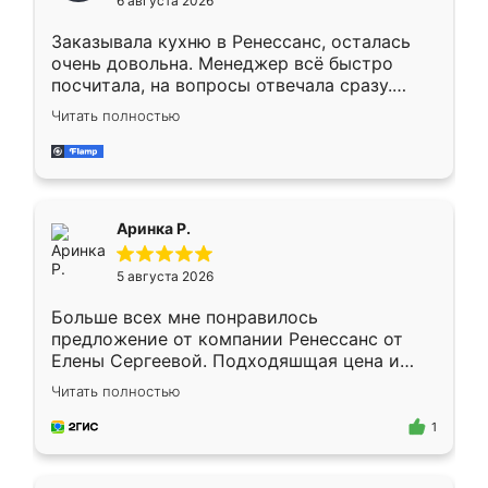
6 августа 2026
мебели буду заказывать только здесь.
Заказывала кухню в Ренессанс, осталась
очень довольна. Менеджер всё быстро
посчитала, на вопросы отвечала сразу.
Замерщик приехал в субботу, подошёл к
Читать полностью
делу со всей ответственностью. Собрали
за день, ребята работали аккуратно, даже
пыли почти не было. Качество отличное,
ящики ходят плавно, ничего не скрипит.
Всё подошло как влитое.
Аринка Р.
5 августа 2026
Больше всех мне понравилось
предложение от компании Ренессанс от
Елены Сергеевой. Подходяшщая цена и
короткие сроки изготовления. Приехавший
Читать полностью
для замера сотрудник Владислав
предложил по моему эскизу самый
1
подходящий вариант шкафа. Немного его
видоизменил, получилось даже лучше, чем