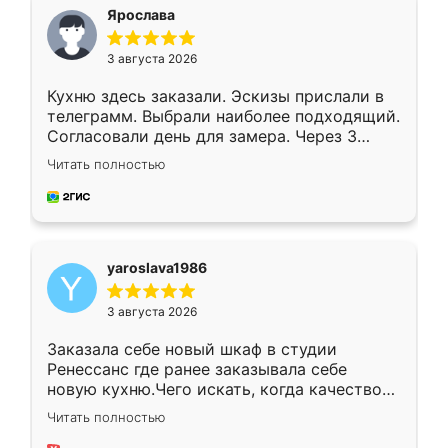
я хотела.
Ярослава
3 августа 2026
Кухню здесь заказали. Эскизы прислали в
телеграмм. Выбрали наиболее подходящий.
Согласовали день для замера. Через 3
недели кухня была уже готова. Остались
Читать полностью
довольны работой. Спасибо Ренессанс
мебель за качественную работу!
yaroslava1986
3 августа 2026
Заказала себе новый шкаф в студии
Ренессанс где ранее заказывала себе
новую кухню.Чего искать, когда качеством
вполне довольна. Служит кухня уже почти
Читать полностью
два года, нареканий нет.