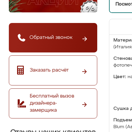
Посмот
Обратный звонок
Матери
(Италия
Стенова
фотопе
Заказать расчёт
Цвет:
н
Бесплатный вызов
дизайнера-
Сушка д
замерщика
Подъем
Blum (А