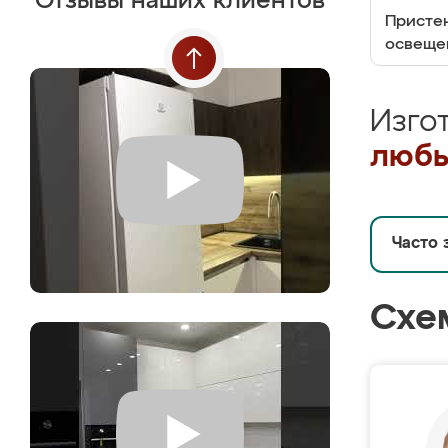
Отзывы наших клиентов
Пристен
освеще
Изго
любы
Часто 
Схе