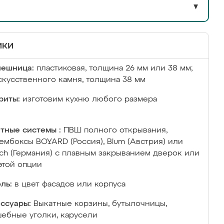
▼
ики
лешница:
пластиковая, толщина 26 мм или 38 мм;
скусственного камня, толщина 38 мм
риты:
изготовим кухню любого размера
тные системы :
ПВШ полного открывания,
ембоксы BOYARD (Россия), Blum (Австрия) или
ich (Германия) с плавным закрыванием дверок или
этой опции
ль:
в цвет фасадов или корпуса
ссуары:
Выкатные корзины, бутылочницы,
ебные уголки, карусели