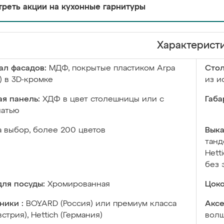
реть акции на кухонные гарнитуры
Характерист
ал фасадов:
МДФ, покрытые пластиком Arpa
Сто
) в 3D-кромке
из и
я панель:
ХДФ в цвет столешницы или с
Габа
чатью
а выбор, более 200 цветов
Выка
танд
Hett
без 
ля посуды:
Хромированная
Цоко
ники :
BOYARD (Россия) или премиум класса
Аксе
встрия), Hettich (Германия)
волш