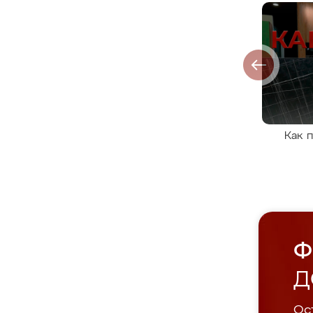
Как 
Ф
Д
Ост