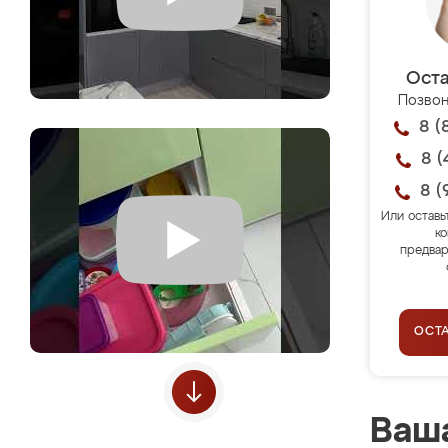
Оста
Позвон
8 (
8 (
8 (
Или оставь
ко
предвар
ОСТ
Ваша