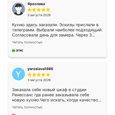
я хотела.
Ярослава
3 августа 2026
Кухню здесь заказали. Эскизы прислали в
телеграмм. Выбрали наиболее подходящий.
Согласовали день для замера. Через 3
недели кухня была уже готова. Остались
Читать полностью
довольны работой. Спасибо Ренессанс
мебель за качественную работу!
yaroslava1986
3 августа 2026
Заказала себе новый шкаф в студии
Ренессанс где ранее заказывала себе
новую кухню.Чего искать, когда качеством
вполне довольна. Служит кухня уже почти
Читать полностью
два года, нареканий нет.