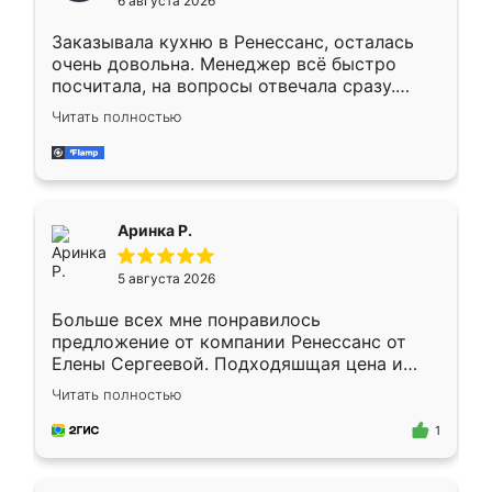
6 августа 2026
мебели буду заказывать только здесь.
Заказывала кухню в Ренессанс, осталась
очень довольна. Менеджер всё быстро
посчитала, на вопросы отвечала сразу.
Замерщик приехал в субботу, подошёл к
Читать полностью
делу со всей ответственностью. Собрали
за день, ребята работали аккуратно, даже
пыли почти не было. Качество отличное,
ящики ходят плавно, ничего не скрипит.
Всё подошло как влитое.
Аринка Р.
5 августа 2026
Больше всех мне понравилось
предложение от компании Ренессанс от
Елены Сергеевой. Подходяшщая цена и
короткие сроки изготовления. Приехавший
Читать полностью
для замера сотрудник Владислав
предложил по моему эскизу самый
1
подходящий вариант шкафа. Немного его
видоизменил, получилось даже лучше, чем