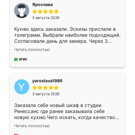
я хотела.
Ярослава
3 августа 2026
Кухню здесь заказали. Эскизы прислали в
телеграмм. Выбрали наиболее подходящий.
Согласовали день для замера. Через 3
недели кухня была уже готова. Остались
Читать полностью
довольны работой. Спасибо Ренессанс
мебель за качественную работу!
yaroslava1986
3 августа 2026
Заказала себе новый шкаф в студии
Ренессанс где ранее заказывала себе
новую кухню.Чего искать, когда качеством
вполне довольна. Служит кухня уже почти
Читать полностью
два года, нареканий нет.