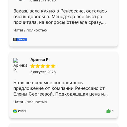
6 августа 2026
мебели буду заказывать только здесь.
Заказывала кухню в Ренессанс, осталась
очень довольна. Менеджер всё быстро
посчитала, на вопросы отвечала сразу.
Замерщик приехал в субботу, подошёл к
Читать полностью
делу со всей ответственностью. Собрали
за день, ребята работали аккуратно, даже
пыли почти не было. Качество отличное,
ящики ходят плавно, ничего не скрипит.
Всё подошло как влитое.
Аринка Р.
5 августа 2026
Больше всех мне понравилось
предложение от компании Ренессанс от
Елены Сергеевой. Подходяшщая цена и
короткие сроки изготовления. Приехавший
Читать полностью
для замера сотрудник Владислав
предложил по моему эскизу самый
1
подходящий вариант шкафа. Немного его
видоизменил, получилось даже лучше, чем